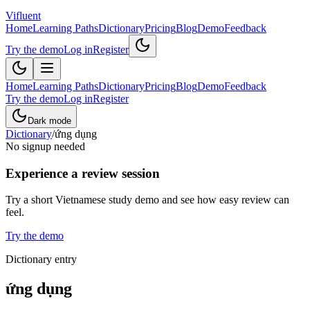
Vifluent
Home
Learning Paths
Dictionary
Pricing
Blog
Demo
Feedback
Try the demo
Log in
Register
Home
Learning Paths
Dictionary
Pricing
Blog
Demo
Feedback
Try the demo
Log in
Register
Dark mode
Dictionary
/
ứng dụng
No signup needed
Experience a review session
Try a short Vietnamese study demo and see how easy review can
feel.
Try the demo
Dictionary entry
ứng dụng