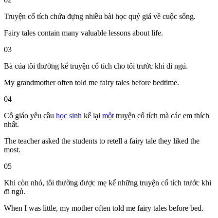
Truyện cổ tích chứa đựng nhiều bài học quý giá về cuộc sống.
Fairy tales contain many valuable lessons about life.
03
Bà của tôi thường kể truyện cổ tích cho tôi trước khi đi ngủ.
My grandmother often told me fairy tales before bedtime.
04
Cô giáo
yêu cầu
học sinh
kể lại
một
truyện cổ tích
mà
các em
thích
nhất
.
The teacher asked the students to retell a fairy tale they liked the
most.
05
Khi còn nhỏ, tôi thường được mẹ kể những truyện cổ tích trước khi
đi ngủ.
When I was little, my mother often told me fairy tales before bed.