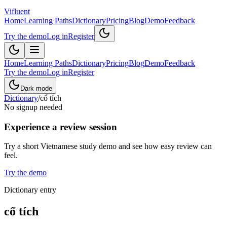
Vifluent
Home
Learning Paths
Dictionary
Pricing
Blog
Demo
Feedback
Try the demo
Log in
Register
Home
Learning Paths
Dictionary
Pricing
Blog
Demo
Feedback
Try the demo
Log in
Register
Dark mode
Dictionary
/
cổ tích
No signup needed
Experience a review session
Try a short Vietnamese study demo and see how easy review can
feel.
Try the demo
Dictionary entry
cổ tích