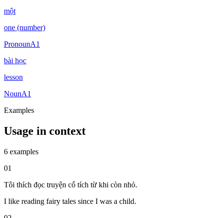
một
one (number)
Pronoun
A1
bài học
lesson
Noun
A1
Examples
Usage in context
6 examples
01
Tôi thích đọc truyện cổ tích từ khi còn nhỏ.
I like reading fairy tales since I was a child.
02