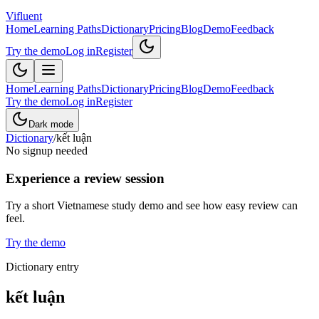
Vifluent
Home
Learning Paths
Dictionary
Pricing
Blog
Demo
Feedback
Try the demo
Log in
Register
Home
Learning Paths
Dictionary
Pricing
Blog
Demo
Feedback
Try the demo
Log in
Register
Dark mode
Dictionary
/
kết luận
No signup needed
Experience a review session
Try a short Vietnamese study demo and see how easy review can
feel.
Try the demo
Dictionary entry
kết luận