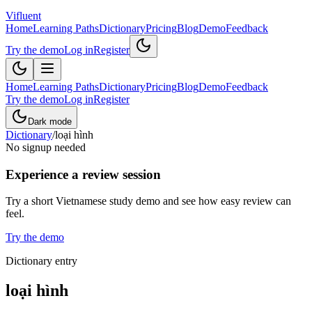
Vifluent
Home
Learning Paths
Dictionary
Pricing
Blog
Demo
Feedback
Try the demo
Log in
Register
Home
Learning Paths
Dictionary
Pricing
Blog
Demo
Feedback
Try the demo
Log in
Register
Dark mode
Dictionary
/
loại hình
No signup needed
Experience a review session
Try a short Vietnamese study demo and see how easy review can
feel.
Try the demo
Dictionary entry
loại hình