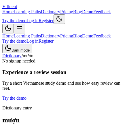
Vifluent
Home
Learning Paths
Dictionary
Pricing
Blog
Demo
Feedback
Try the demo
Log in
Register
Home
Learning Paths
Dictionary
Pricing
Blog
Demo
Feedback
Try the demo
Log in
Register
Dark mode
Dictionary
/
mượn
No signup needed
Experience a review session
Try a short Vietnamese study demo and see how easy review can
feel.
Try the demo
Dictionary entry
mượn