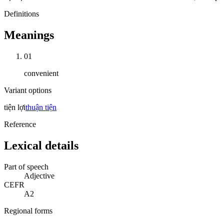
Definitions
Meanings
01
convenient
Variant options
tiện lợi
thuận tiện
Reference
Lexical details
Part of speech
Adjective
CEFR
A2
Regional forms