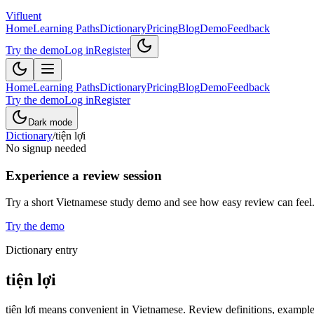
Vifluent
Home
Learning Paths
Dictionary
Pricing
Blog
Demo
Feedback
Try the demo
Log in
Register
Home
Learning Paths
Dictionary
Pricing
Blog
Demo
Feedback
Try the demo
Log in
Register
Dark mode
Dictionary
/
tiện lợi
No signup needed
Experience a review session
Try a short Vietnamese study demo and see how easy review can feel
Try the demo
Dictionary entry
tiện lợi
tiện lợi means convenient in Vietnamese. Review definitions, example 