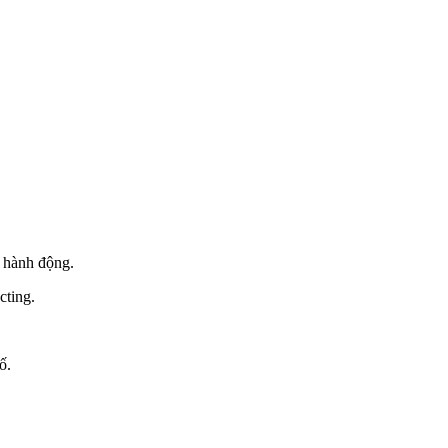
à hành động.
cting.
ố.