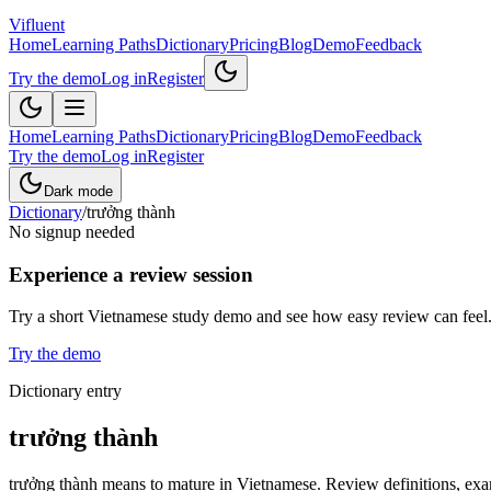
Vifluent
Home
Learning Paths
Dictionary
Pricing
Blog
Demo
Feedback
Try the demo
Log in
Register
Home
Learning Paths
Dictionary
Pricing
Blog
Demo
Feedback
Try the demo
Log in
Register
Dark mode
Dictionary
/
trưởng thành
No signup needed
Experience a review session
Try a short Vietnamese study demo and see how easy review can feel
Try the demo
Dictionary entry
trưởng thành
trưởng thành means to mature in Vietnamese. Review definitions, examp